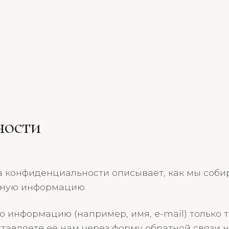
ности
 конфиденциальности описывает, как мы собир
ную информацию.
информацию (например, имя, e-mail) только то
авляете её нам через форму обратной связи н