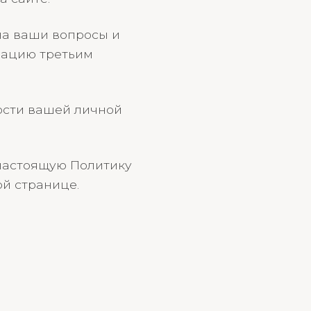
на ваши вопросы и
мацию третьим
ости вашей личной
 настоящую Политику
й странице.